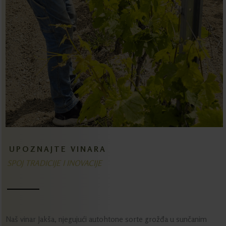
UPOZNAJTE VINARA
SPOJ TRADICIJE I INOVACIJE
Naš vinar Jakša, njegujući autohtone sorte grožđa u sunčanim