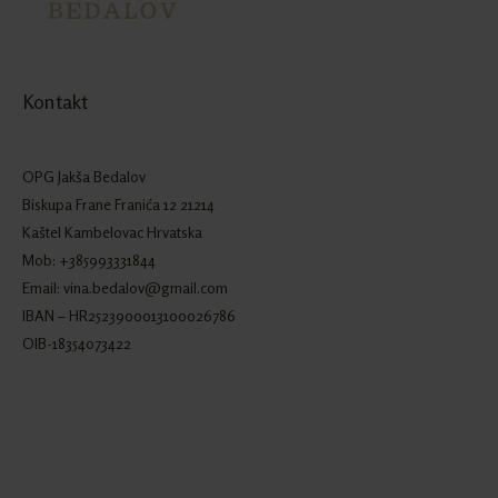
Kontakt
OPG Jakša Bedalov
Biskupa Frane Franića 12 21214
Kaštel Kambelovac Hrvatska
Mob: +385993331844
Email: vina.bedalov@gmail.com
IBAN – HR2523900013100026786
OIB-18354073422